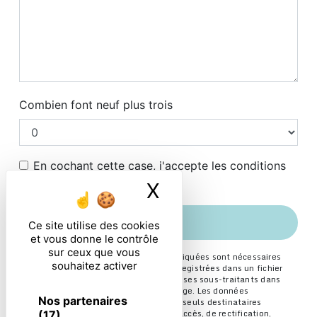
Combien font neuf plus trois
En cochant cette case, j'accepte les conditions
particulières ci-dessous **
X
Masquer le ban
ENVOYER
Ce site utilise des cookies
et vous donne le contrôle
sur ceux que vous
** Les données personnelles communiquées sont nécessaires
souhaitez activer
aux fins de vous contacter et sont enregistrées dans un fichier
informatisé. Elles sont destinées à et ses sous-traitants dans
le seul but de répondre à votre message. Les données
Nos partenaires
collectées seront communiquées aux seuls destinataires
suivants: . Vous disposez de droits d’accès, de rectification,
(17)