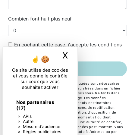
Combien font huit plus neuf
En cochant cette case, j'accepte les conditions
particulières ci-dessous **
X
Masquer le ban
ENVOYER
Ce site utilise des cookies
et vous donne le contrôle
sur ceux que vous
** Les données personnelles communiquées sont nécessaires
souhaitez activer
aux fins de vous contacter et sont enregistrées dans un fichier
informatisé. Elles sont destinées à et ses sous-traitants dans
le seul but de répondre à votre message. Les données
Nos partenaires
collectées seront communiquées aux seuls destinataires
suivants: . Vous disposez de droits d’accès, de rectification,
(17)
d’effacement, de portabilité, de limitation, d’opposition, de
APIs
retrait de votre consentement à tout moment et du droit
Autre
d’introduire une réclamation auprès d’une autorité de contrôle,
Mesure d'audience
ainsi que d’organiser le sort de vos données post-mortem. Vous
Régies publicitaires
pouvez exercer ces droits par voie postale à l'adresse ou par