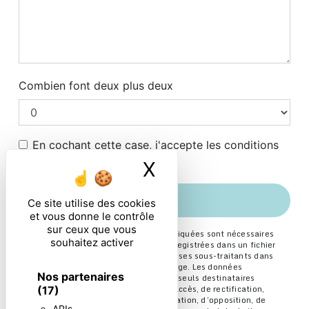
Combien font deux plus deux
En cochant cette case, j'accepte les conditions
particulières ci-dessous **
X
Masquer le ban
ENVOYER
Ce site utilise des cookies
et vous donne le contrôle
sur ceux que vous
** Les données personnelles communiquées sont nécessaires
souhaitez activer
aux fins de vous contacter et sont enregistrées dans un fichier
informatisé. Elles sont destinées à et ses sous-traitants dans
le seul but de répondre à votre message. Les données
Nos partenaires
collectées seront communiquées aux seuls destinataires
suivants: . Vous disposez de droits d’accès, de rectification,
(17)
d’effacement, de portabilité, de limitation, d’opposition, de
APIs