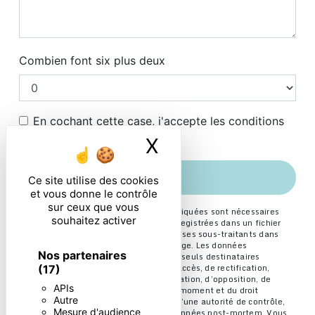
Combien font six plus deux
En cochant cette case, j'accepte les conditions
particulières ci-dessous **
X
Masquer le ban
ENVOYER
Ce site utilise des cookies
et vous donne le contrôle
sur ceux que vous
** Les données personnelles communiquées sont nécessaires
souhaitez activer
aux fins de vous contacter et sont enregistrées dans un fichier
informatisé. Elles sont destinées à et ses sous-traitants dans
le seul but de répondre à votre message. Les données
Nos partenaires
collectées seront communiquées aux seuls destinataires
suivants: . Vous disposez de droits d’accès, de rectification,
(17)
d’effacement, de portabilité, de limitation, d’opposition, de
APIs
retrait de votre consentement à tout moment et du droit
Autre
d’introduire une réclamation auprès d’une autorité de contrôle,
Mesure d'audience
ainsi que d’organiser le sort de vos données post-mortem. Vous