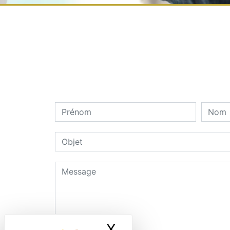
X
Masquer le ban