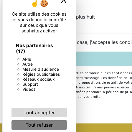
Ce site utilise des cookies
Combien font deux plus huit
et vous donne le contrôle
sur ceux que vous
souhaitez activer
En cochant cette case, j'accepte les condi
Nos partenaires
(17)
APIs
Autre
Mesure d'audience
** Les données personnelles communiquées sont nécessaire
Régies publicitaires
seul but de répondre à votre message. Les données colle
Réseaux sociaux
portabilité, de limitation, d’opposition, de retrait de v
Support
sort de vos données post-mortem. Vous pouvez exercer ces 
Vidéos
Nous conservons vos données pendant la période de prise 
pour plus d’informations sur vos droits.
Tout accepter
Tout refuser