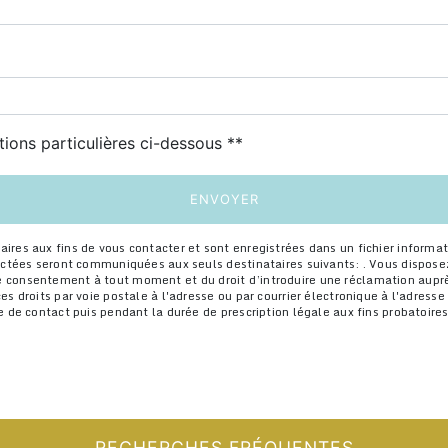
tions particulières ci-dessous **
ENVOYER
s aux fins de vous contacter et sont enregistrées dans un fichier informatis
ctées seront communiquées aux seuls destinataires suivants: . Vous disposez 
otre consentement à tout moment et du droit d’introduire une réclamation auprè
droits par voie postale à l'adresse ou par courrier électronique à l'adresse .
de contact puis pendant la durée de prescription légale aux fins probatoires e
RECHERCHES FRÉQUENTES