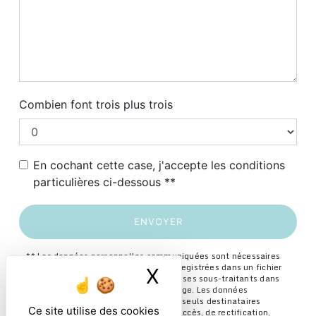
Combien font trois plus trois
En cochant cette case, j'accepte les conditions
particulières ci-dessous **
ENVOYER
** Les données personnelles communiquées sont nécessaires
aux fins de vous contacter et sont enregistrées dans un fichier
X
Masquer le ban
informatisé. Elles sont destinées à et ses sous-traitants dans
le seul but de répondre à votre message. Les données
collectées seront communiquées aux seuls destinataires
Ce site utilise des cookies
suivants: . Vous disposez de droits d’accès, de rectification,