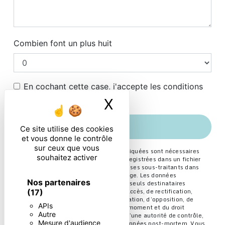
Combien font un plus huit
En cochant cette case, j'accepte les conditions
particulières ci-dessous **
X
Masquer le ban
ENVOYER
Ce site utilise des cookies
et vous donne le contrôle
sur ceux que vous
** Les données personnelles communiquées sont nécessaires
souhaitez activer
aux fins de vous contacter et sont enregistrées dans un fichier
informatisé. Elles sont destinées à et ses sous-traitants dans
le seul but de répondre à votre message. Les données
Nos partenaires
collectées seront communiquées aux seuls destinataires
suivants: . Vous disposez de droits d’accès, de rectification,
(17)
d’effacement, de portabilité, de limitation, d’opposition, de
APIs
retrait de votre consentement à tout moment et du droit
Autre
d’introduire une réclamation auprès d’une autorité de contrôle,
Mesure d'audience
ainsi que d’organiser le sort de vos données post-mortem. Vous