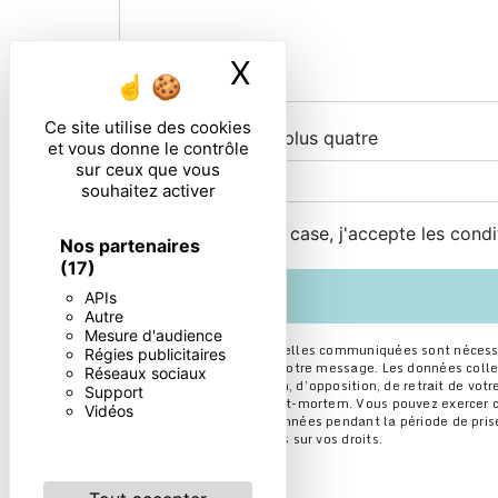
X
Masquer le ban
Ce site utilise des cookies
Combien font trois plus quatre
et vous donne le contrôle
sur ceux que vous
souhaitez activer
En cochant cette case, j'accepte les condi
Nos partenaires
(17)
APIs
Autre
Mesure d'audience
** Les données personnelles communiquées sont nécessaire
Régies publicitaires
seul but de répondre à votre message. Les données colle
Réseaux sociaux
portabilité, de limitation, d’opposition, de retrait de v
Support
sort de vos données post-mortem. Vous pouvez exercer ces 
Vidéos
Nous conservons vos données pendant la période de prise 
pour plus d’informations sur vos droits.