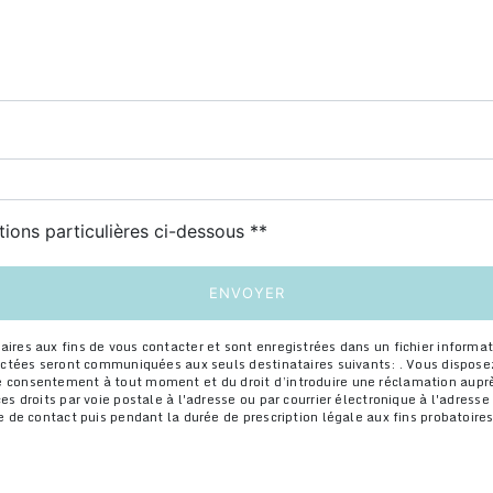
deau des cookies
tions particulières ci-dessous **
ENVOYER
s aux fins de vous contacter et sont enregistrées dans un fichier informatis
ctées seront communiquées aux seuls destinataires suivants: . Vous disposez 
otre consentement à tout moment et du droit d’introduire une réclamation auprè
droits par voie postale à l'adresse ou par courrier électronique à l'adresse .
de contact puis pendant la durée de prescription légale aux fins probatoires e