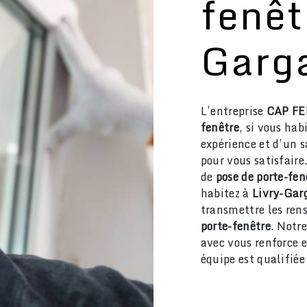
fenêt
Garg
L’entreprise
CAP F
fenêtre
, si vous hab
expérience et d’un s
pour vous satisfair
de
pose de porte-fen
habitez à
Livry-Gar
transmettre les ren
porte-fenêtre
. Notre
avec vous renforce e
équipe est qualifiée