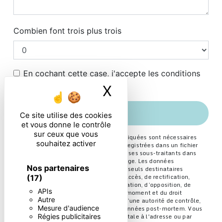
Combien font trois plus trois
En cochant cette case, j'accepte les conditions
particulières ci-dessous **
X
Masquer le ban
ENVOYER
Ce site utilise des cookies
et vous donne le contrôle
sur ceux que vous
** Les données personnelles communiquées sont nécessaires
souhaitez activer
aux fins de vous contacter et sont enregistrées dans un fichier
informatisé. Elles sont destinées à et ses sous-traitants dans
le seul but de répondre à votre message. Les données
Nos partenaires
collectées seront communiquées aux seuls destinataires
suivants: . Vous disposez de droits d’accès, de rectification,
(17)
d’effacement, de portabilité, de limitation, d’opposition, de
APIs
retrait de votre consentement à tout moment et du droit
Autre
d’introduire une réclamation auprès d’une autorité de contrôle,
Mesure d'audience
ainsi que d’organiser le sort de vos données post-mortem. Vous
Régies publicitaires
pouvez exercer ces droits par voie postale à l'adresse ou par